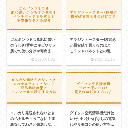
ゴムポンつるつる肌に悪い
アラジントースター4枚焼き
のうわさ!背中ニキビやサメ
が最安値で買えるのはど
肌での使い分けや寿命まと
こ？ジャパネットとの違い
めドンキホーテでも買える
や黒色限定商品とふるさと
2023.01.31
2023.01.10
不思議なタオル
納税や口コミ紹介
メルカリ発送されないとき
ダイソン空気清浄機だけ使
のペナルティってなに？連
いたい!つけっぱなしの電気
絡なしでわざと発送しない
代やリモコンの使い方をま