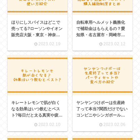
ほりにしスパイスはどこで
自転車用ヘルメット義務化
売ってる?ローソンやイオン
で補助金はもらえるの？愛
販売店大阪・東京・神奈川
知県・名古屋市・岡崎市や
のどこにでもある美味しい
高齢者児童のヘルメット購
2023.02.19
2023.02.12
スパイスの使い方
入補助制度まとめ
キレートレモンで肌が白く
ヤンヤンつけボーは生産終
なる効果はいつ飲むとベス
了って本当?関西だけでない
ト?毎日だと太る真実や疲れ
コンビニやシンガポールで
ニキビ防止にも発揮
も買えるパーティセットや
2023.02.10
2023.02.06
食べ方の紹介