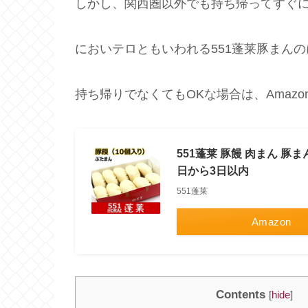
しかし、関西圏以外でも持ち帰ってすぐに
においテロともいわれる551蓬莱豚まん
持ち帰りでなくてもOKな場合は、Amaz
551蓬莱 豚饅 肉まん 豚ま
日から3日以内
551蓬莱
Amazon
Contents
[
hide
]