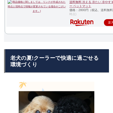
送料無料 冷える 冷たい 冷やす te
ー ペットマット
価格：2800円（税込、送料無料
時点)
楽
老犬の夏!クーラーで快適に過ごせる
環境づくり