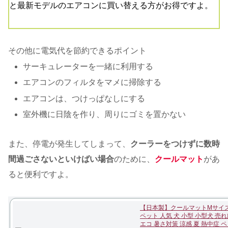
と最新モデルのエアコンに買い替える方がお得ですよ。
その他に電気代を節約できるポイント
サーキュレーターを一緒に利用する
エアコンのフィルタをマメに掃除する
エアコンは、つけっぱなしにする
室外機に日陰を作り、周りにゴミを置かない
また、停電が発生してしまって、
クーラーをつけずに数時
間過ごさないといけばい場合
のために、
クールマット
があ
ると便利ですよ。
【日本製】クールマットMサイズ
ペット 人気 犬 小型 小型犬 売
エコ 暑さ対策 涼感 夏 熱中症 